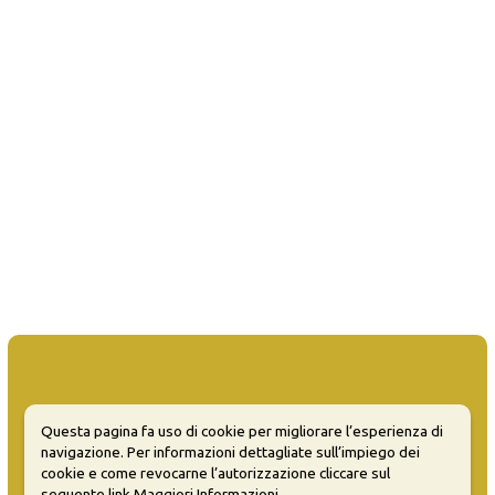
Questa pagina fa uso di cookie per migliorare l’esperienza di
MATERA WELCOME EVENTS
navigazione. Per informazioni dettagliate sull’impiego dei
cookie e come revocarne l’autorizzazione cliccare sul
Opendata
seguente link
Maggiori Informazioni