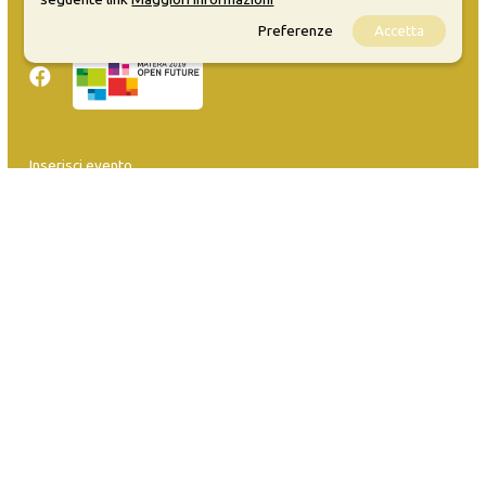
Privacy
Sitemap
Preferenze
Accetta
Inserisci evento
Guida
FAQ
info@materaevents.it
Quanto realizzato è sottoposto a licenza CC-BY-SA che permette di
distribuire, modificare, creare opere derivate dall'originale, anche a
scopi commerciali, a condizione che venga riconosciuta la paternità
dell'opera all'autore.
Se remixi, trasformi il materiale o ti basi su di esso, devi distribuire i
tuoi contributi con la stessa licenza del materiale originario.
Matera-Basilicata Events è una piattaforma della Fondazione Matera-
Basilicata 2019 in OpenData. Per inserire i tuoi eventi
clicca qui
. Per