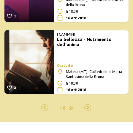
della Bruna
h 18:30
1
16 ott 2018
I CAMMINI
La bellezza - Nutrimento
dell'anima
Gratuito
Matera (MT), Cattedrale di Maria
Santissima della Bruna
h 18:30
4
16 ott 2018