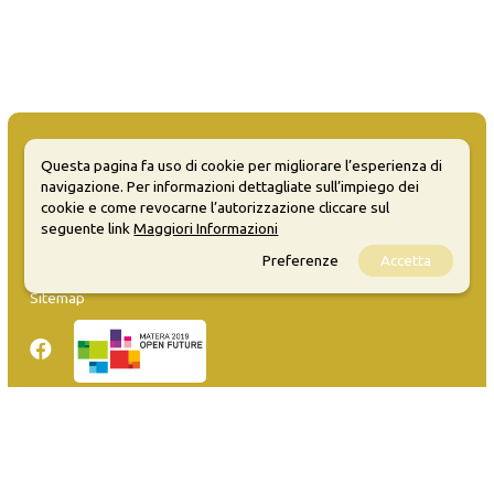
Questa pagina fa uso di cookie per migliorare l’esperienza di
navigazione. Per informazioni dettagliate sull’impiego dei
cookie e come revocarne l’autorizzazione cliccare sul
MATERA WELCOME EVENTS
seguente link
Maggiori Informazioni
Opendata
Preferenze
Accetta
Privacy
Sitemap
Inserisci evento
Guida
FAQ