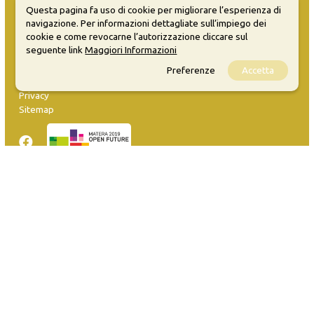
Questa pagina fa uso di cookie per migliorare l’esperienza di
navigazione. Per informazioni dettagliate sull’impiego dei
cookie e come revocarne l’autorizzazione cliccare sul
seguente link
Maggiori Informazioni
MATERA WELCOME EVENTS
Preferenze
Accetta
Opendata
Privacy
Sitemap
Inserisci evento
Guida
FAQ
info@materaevents.it
Quanto realizzato è sottoposto a licenza CC-BY-SA che permette di
distribuire, modificare, creare opere derivate dall'originale, anche a