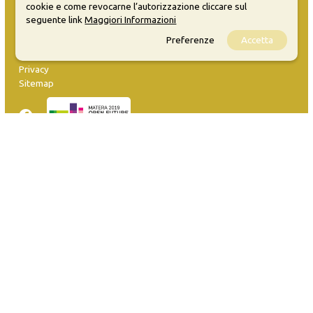
cookie e come revocarne l’autorizzazione cliccare sul
seguente link
Maggiori Informazioni
MATERA WELCOME EVENTS
Preferenze
Accetta
Opendata
Privacy
Sitemap
Inserisci evento
Guida
FAQ
info@materaevents.it
Quanto realizzato è sottoposto a licenza CC-BY-SA che permette di
distribuire, modificare, creare opere derivate dall'originale, anche a
scopi commerciali, a condizione che venga riconosciuta la paternità
dell'opera all'autore.