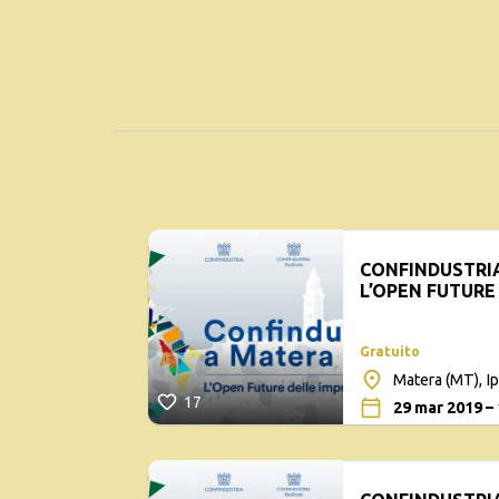
CONFINDUSTRIA
L’OPEN FUTURE
ITALIANE
Gratuito
Matera (MT), I
17
29 mar 2019 – 