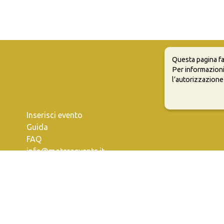
Questa pagina fa
Per informazioni
l’autorizzazione
Inserisci evento
Guida
FAQ
info@materaevents.it
e permette di distribuire, modificare, creare opere derivate dall'origin
vi distribuire i tuoi contributi con la stessa licenza del materiale originari