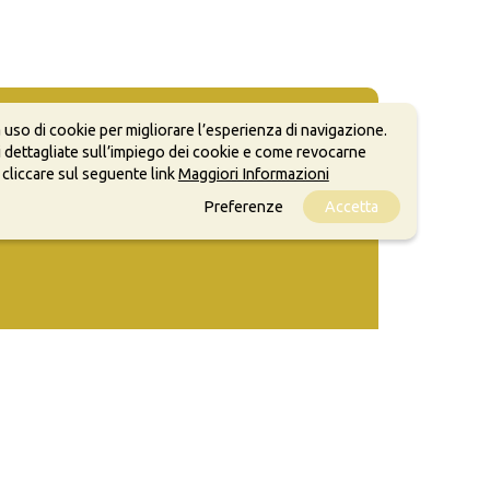
 uso di cookie per migliorare l’esperienza di navigazione.
 dettagliate sull’impiego dei cookie e come revocarne
 cliccare sul seguente link
Maggiori Informazioni
Preferenze
Accetta
ale, anche a scopi commerciali, a condizione che
o.