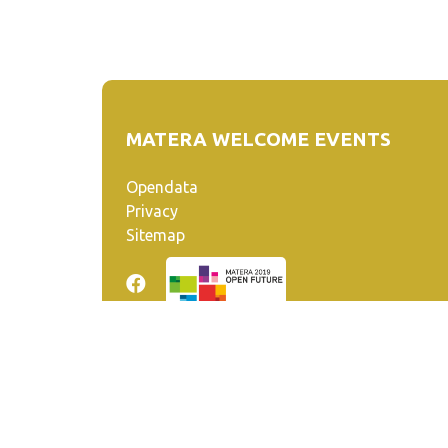
MATERA WELCOME EVENTS
Opendata
Privacy
Sitemap
Quanto realizzato è sottoposto a licenza CC-BY-SA ch
venga riconosciuta la paternità dell'opera all'autore.
Se remixi, trasformi il materiale o ti basi su di esso, de