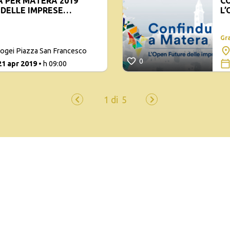
 PER MATERA 2019
CO
 DELLE IMPRESE
L’
IT
Gr
pogei Piazza San Francesco
0
21 apr 2019
• h 09:00