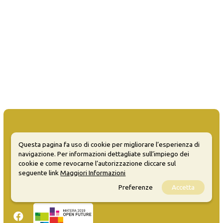
Questa pagina fa uso di cookie per migliorare l’esperienza di
navigazione. Per informazioni dettagliate sull’impiego dei
MATERA WELCOME EVENTS
cookie e come revocarne l’autorizzazione cliccare sul
seguente link
Maggiori Informazioni
Opendata
Privacy
Preferenze
Accetta
Sitemap