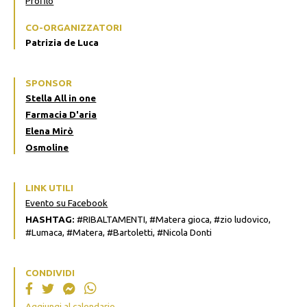
Profilo
CO-ORGANIZZATORI
Patrizia de Luca
SPONSOR
Stella All in one
Farmacia D'aria
Elena Mirò
Osmoline
LINK UTILI
Evento su Facebook
HASHTAG:
#RIBALTAMENTI, #Matera gioca, #zio ludovico,
#Lumaca, #Matera, #Bartoletti, #Nicola Donti
CONDIVIDI
Aggiungi al calendario