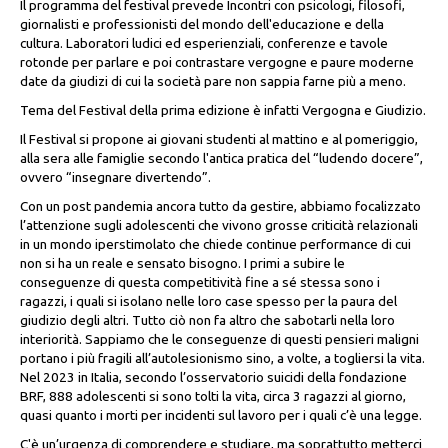
Il programma del festival prevede Incontri con psicologi, filosofi,
giornalisti e professionisti del mondo dell'educazione e della
cultura. Laboratori ludici ed esperienziali, conferenze e tavole
rotonde per parlare e poi contrastare
vergogne e paure
moderne
date da giudizi di cui la società pare non sappia farne più a meno.
Tema del Festival della prima edizione è infatti Vergogna e Giudizio.
Il Festival si propone ai giovani studenti al mattino e al pomeriggio,
alla sera alle famiglie secondo l'antica pratica del “
ludendo docere”
,
ovvero
“insegnare divertendo”
.
Con un post pandemia ancora tutto da gestire, abbiamo focalizzato
l’attenzione sugli adolescenti che vivono grosse criticità relazionali
in un mondo iperstimolato che chiede continue performance di cui
non si ha un reale e sensato bisogno. I primi a subire le
conseguenze di questa competitività fine a sé stessa sono i
ragazzi, i quali si isolano nelle loro case spesso per la paura del
giudizio degli altri. Tutto ciò non fa altro che sabotarli nella loro
interiorità. Sappiamo che le conseguenze di questi pensieri maligni
portano i più fragili all’autolesionismo sino, a volte, a togliersi la vita.
Nel 2023 in Italia, secondo l’osservatorio suicidi della fondazione
BRF, 888 adolescenti si sono tolti la vita, circa 3 ragazzi al giorno,
quasi quanto i morti per incidenti sul lavoro per i quali c’è una legge.
C'è un’urgenza di comprendere e studiare, ma soprattutto metterci