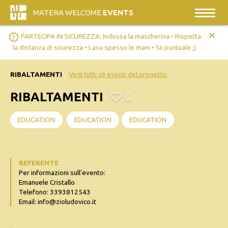
MATERA WELCOME
EVENTS
+
error_outline
PARTECIPA IN SICUREZZA: Indossa la mascherina • Rispetta
la distanza di sicurezza • Lava spesso le mani • Sii puntuale ;)
RIBALTAMENTI
Vedi tutti gli eventi del progetto
RIBALTAMENTI
0
EDUCATION
EDUCATION
EDUCATION
REFERENTE
Per informazioni sull'evento:
Emanuele Cristallo
Telefono: 3393812543
Email: info@zioludovico.it