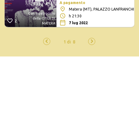
A pagamento
Matera (MT), PALAZZO LANFRANCHI
Con il patrocinio
h 21:30
della CITTÀ DI
2
7 lug 2022
MATERA