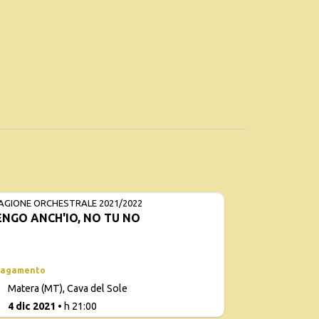
AGIONE ORCHESTRALE 2021/2022
NGO ANCH'IO, NO TU NO
pagamento
Con
Matera (MT), Cava del Sole
d
1
4 dic 2021
• h 21:00