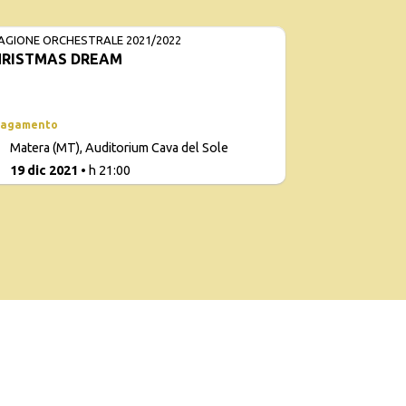
AGIONE ORCHESTRALE 2021/2022
HRISTMAS DREAM
RIPROGRA
pagamento
Con
Matera (MT), Auditorium Cava del Sole
d
0
19 dic 2021
• h 21:00