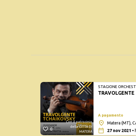
STAGIONE ORCHESTR
TRAVOLGENTE 
A pagamento
Con il patrocinio
Matera (MT), C
della CITTÀ DI
0
27 nov 2021
• 
MATERA