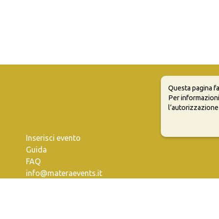
Questa pagina fa
Per informazioni
l’autorizzazione
Inserisci evento
Guida
FAQ
info@materaevents.it
e permette di distribuire, modificare, creare opere derivate dall'origin