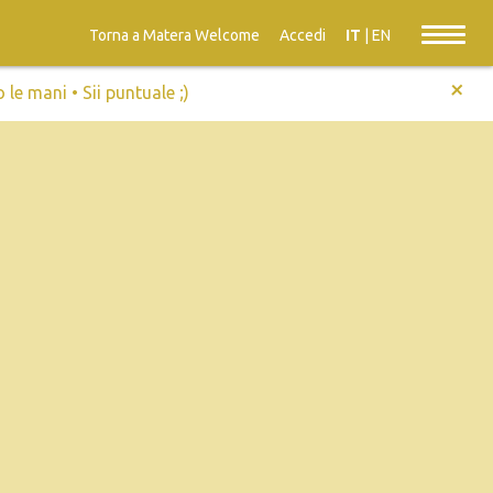
Torna a Matera Welcome
Accedi
IT
|
EN
+
e mani • Sii puntuale ;)