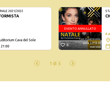
ALE 2021/2022
ST
FORMISTA
C
EVENTO ANNULLATO
A 
Con il patrocinio
uditorium Cava del Sole
della CITTÀ DI
0
 21:00
MATERA