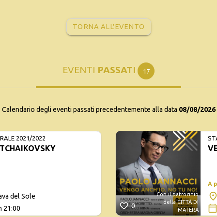
TORNA ALL'EVENTO
EVENTI
PASSATI
17
Calendario degli eventi passati precedentemente alla data
08/08/2026
ALE 2021/2022
ST
TCHAIKOVSKY
VE
A 
Con il patrocinio
ava del Sole
della CITTÀ DI
0
h 21:00
MATERA