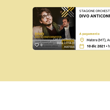
STAGIONE ORCHESTR
DIVO ANTICON
A pagamento
Con il patrocinio
Matera (MT), A
della CITTÀ DI
0
10 dic 2021
• h
MATERA