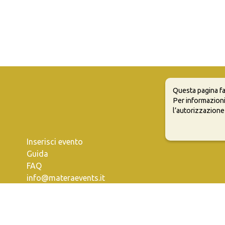
Questa pagina fa
Per informazioni
l’autorizzazione
Inserisci evento
Guida
FAQ
info@materaevents.it
e permette di distribuire, modificare, creare opere derivate dall'origin