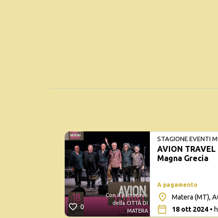
STAGIONE EVENTI M
AVION TRAVEL &
Magna Grecia
A pagamento
Con il patrocinio
Matera (MT), A
della CITTÀ DI
0
18 ott 2024
• h
MATERA