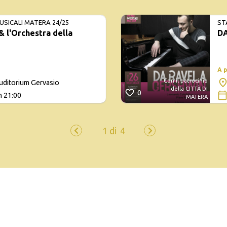
USICALI MATERA 24/25
ST
 l'Orchestra della
DA
A 
Con il patrocinio
uditorium Gervasio
della CITTÀ DI
0
h 21:00
MATERA