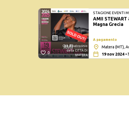
STAGIONE EVENTI M
AMII STEWART &
Magna Grecia
A pagamento
Con il patrocinio
Matera (MT), A
della CITTÀ DI
0
19 nov 2024
• 
MATERA