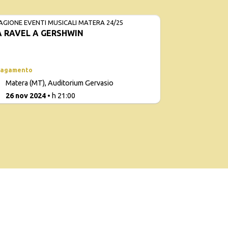
AGIONE EVENTI MUSICALI MATERA 24/25
 RAVEL A GERSHWIN
pagamento
Con
Matera (MT), Auditorium Gervasio
d
0
26 nov 2024
• h 21:00