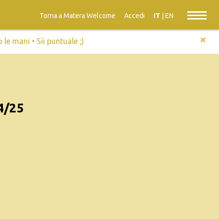
Torna a Matera Welcome
Accedi
IT
|
EN
+
e mani • Sii puntuale ;)
4/25