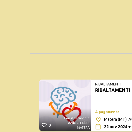
RIBALTAMENTI
RIBALTAMENTI
A pagamento
Con il patrocinio
Matera (MT), A
della CITTÀ DI
0
22 nov 2024 + 
MATERA