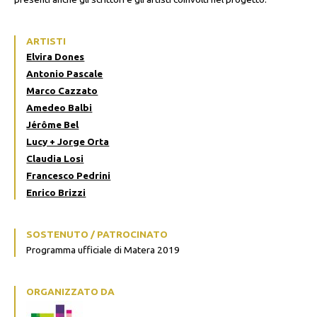
ARTISTI
Elvira Dones
Antonio Pascale
Marco Cazzato
Amedeo Balbi
Jérôme Bel
Lucy + Jorge Orta
Claudia Losi
Francesco Pedrini
Enrico Brizzi
SOSTENUTO / PATROCINATO
Programma ufficiale di Matera 2019
ORGANIZZATO DA