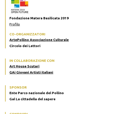
Fondazione Matera Basilicata 2019
Profilo
CO-ORGANIZZATORI
ArtePollino Associazione Culturale
Circolo dei Lettori
IN COLLABORAZIONE CON
Art House Scutari
GAi Giovani Artisti italiani
SPONSOR
Ente Parco nazionale del Pollino
Gal La cittadella del sapere
CONDIVIDI