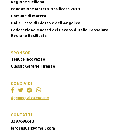
Regione Siciliana
Fondazione Matera-Basilicata 2019
Comune di Matera
Dalle Terre di Giotto e dell'Angelico
Federazione Maestri del Lavoro d'Italia Consolato
Regione Basilicata
SPONSOR
Tenute Iacovazzo
Classic Garage Firenze
CONDIVIDI
Aggiungi al calendario
CONTATTI
3397696613
larosasusi@gmail.com