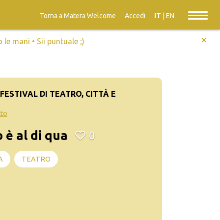
Torna a Matera Welcome
Accedi
IT
|
EN
+
e mani • Sii puntuale ;)
FESTIVAL DI TEATRO, CITTÀ E
tto
è al di qua
0
A
TEATRO