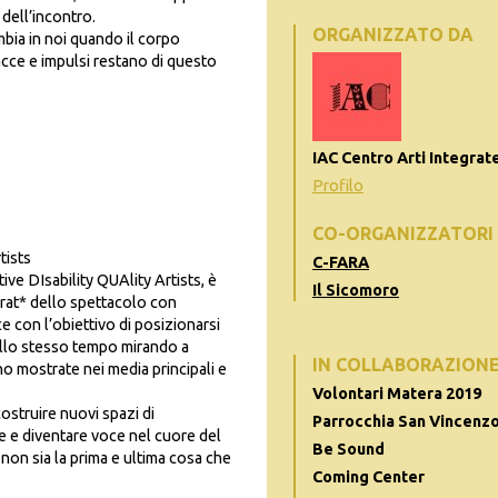
dell’incontro.
ORGANIZZATO DA
bia in noi quando il corpo
cce e impulsi restano di questo
IAC Centro Arti Integrat
Profilo
CO-ORGANIZZATORI
tists
C-FARA
ive DIsability QUAlity Artists, è
Il Sicomoro
vorat* dello spettacolo con
e con l’obiettivo di posizionarsi
à, allo stesso tempo mirando a
IN COLLABORAZION
no mostrate nei media principali e
Volontari Matera 2019
costruire nuovi spazi di
Parrocchia San Vincenzo
ne e diventare voce nel cuore del
Be Sound
non sia la prima e ultima cosa che
Coming Center