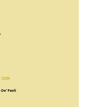
e
E CON
 De' Paoli