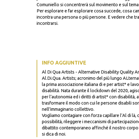
Comuniello si concentrerà sul movimento e sul tema 
Per esplorare e far esplorare cosa succede, cosa cam
incontra una persona o più persone. E vedere che tra
incontrarsi.
INFO AGGIUNTIVE
Al Di Qua Artists - Alternative Disability Quality Ar
Al.Di.Qua. Artists; acronimo del più lungo ALternat
la prima associazione italiana di e per artist* e la
disabilità. Nata durante il lockdown del 2020, agisc
per l’autonomia ed i diritti di artist* con disabilit
trasformare il modo con cui le persone disabili so
nell’immaginario collettivo.
Vogliamo contagiare con forza capillare l’Al di là, 
possibilità, rileggere i meccanismi di partecipazio
dibattito contemporaneo affinché il nostro corpo 
si dica di noi.