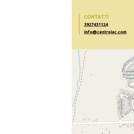
CONTATTI
3927431124
info@centroiac.com