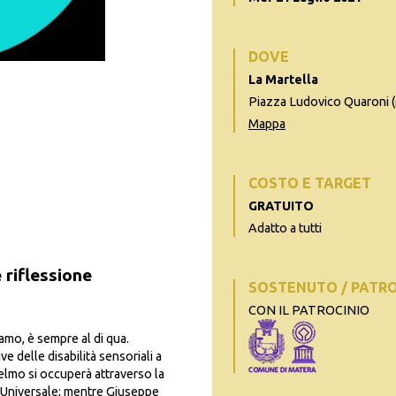
DOVE
La Martella
Piazza Ludovico Quaroni 
Mappa
COSTO E TARGET
GRATUITO
Adatto a tutti
 riflessione
SOSTENUTO / PATR
CON IL PATROCINIO
amo, è sempre al di qua.
e delle disabilità sensoriali a
elmo si occuperà attraverso la
o Universale; mentre Giuseppe