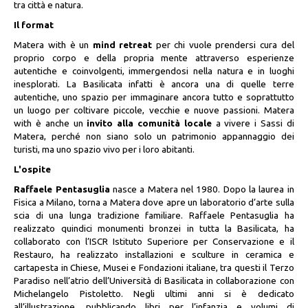
tra città e natura.
Il format
Matera with è un
mind retreat
per chi vuole prendersi cura del
proprio corpo e della propria mente attraverso esperienze
autentiche e coinvolgenti, immergendosi nella natura e in luoghi
inesplorati. La Basilicata infatti è ancora una di quelle terre
autentiche, uno spazio per immaginare ancora tutto e soprattutto
un luogo per coltivare piccole, vecchie e nuove passioni. Matera
with è anche un
invito alla comunità locale
a vivere i Sassi di
Matera, perché non siano solo un patrimonio appannaggio dei
turisti, ma uno spazio vivo per i loro abitanti.
L'ospite
Raffaele Pentasuglia
nasce a Matera nel 1980. Dopo la laurea in
Fisica a Milano, torna a Matera dove apre un laboratorio d’arte sulla
scia di una lunga tradizione familiare. Raffaele Pentasuglia ha
realizzato quindici monumenti bronzei in tutta la Basilicata, ha
collaborato con l’ISCR Istituto Superiore per Conservazione e il
Restauro, ha realizzato installazioni e sculture in ceramica e
cartapesta in Chiese, Musei e Fondazioni italiane, tra questi il Terzo
Paradiso nell’atrio dell’Università di Basilicata in collaborazione con
Michelangelo Pistoletto. Negli ultimi anni si è dedicato
all’illustrazione, pubblicando libri per l’infanzia e volumi di