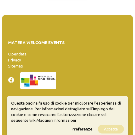
MATERA WELCOME EVENTS
Opendata
Privacy
Sitemap
Questa pagina fa uso di cookie per migliorare l’esperienza di
Inserisci evento
navigazione. Per informazioni dettagliate sull’impiego dei
Guida
cookie e come revocarne l’autorizzazione cliccare sul
FAQ
seguente link
Maggiori Informazioni
info@materaevents.it
Preferenze
Accetta