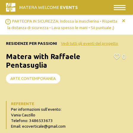
MATERA WELCOME
EVENTS
+
error_outline
PARTECIPA IN SICUREZZA: Indossa la mascherina • Rispetta
la distanza di sicurezza • Lava spesso le mani • Sii puntuale ;)
RESIDENZE PER PASSIONI
Vedi tutti gli eventi del progetto
Matera with Raffaele
0
Pentasuglia
ARTE CONTEMPORANEA
REFERENTE
Per informazioni sull'evento:
Vania Cauzillo
Telefono: 3486533673
Email: ecoverticale@gmail.com