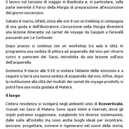
il lavoro sul taccuino di viaggio in Basilicata e, in particolare, sulla
parte inerente il Parco della Murgia di preparazione all’escursione
del giorno successivo.
Sabato 8 marzo, infatti, inizia alle ore 9 con un trekking in compagnia
di una guida e dell’illustratore. L’escursione nella Murgia diventerà
una lezione itinerante sul carnet de voyage da Gauguin a Faravelli
passando per Le Corbusier.
Dopo pranzo si continua con un workshop tra aula e città. In
programma una seduta di pittura ad acquerello dal vivo per ritrarre
scorci e panorami dei Sassi, introdotta da una lezione sull’uso
dell’acquerello.
Domenica 9 marzo alle 9.30 si visiterà l’Atlante delle emozioni e a
seguire si terrà una nuova seduta di acquerello dal vivo. Infine, dopo
la restituzione alla città dei risultati dei carnet de voyage prodotti, si
potrà fare una visita guidata di Matera.
Il luogo
L’intera residenza si svolgerà negli ambienti unici di
Ecoverticale
,
ricavati nei Sassi di Matera. Sono spazi intimi e riservati, dove gli
ospiti potranno soggiornare, scegliendo tra diverse sistemazioni,
dalle suite all’ostello; ma sono anche luoghi ideali per incontrare,
lavorare, progettare, scrivere e rigenerarsi nel cuore della storia,