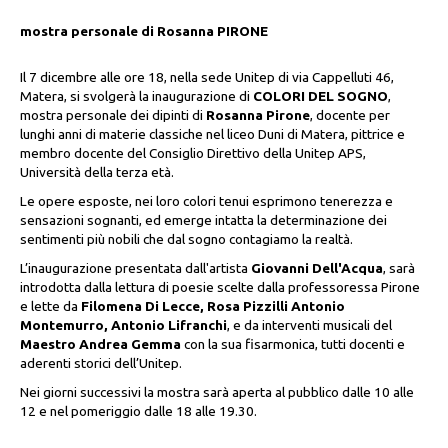
mostra personale di Rosanna PIRONE
Il 7 dicembre alle ore 18, nella sede Unitep di via Cappelluti 46,
Matera, si svolgerà la inaugurazione di
COLORI DEL SOGNO
,
mostra personale dei dipinti di
Rosanna Pirone
, docente per
lunghi anni di materie classiche nel liceo Duni di Matera, pittrice e
membro docente del Consiglio Direttivo della Unitep APS,
Università della terza età.
Le opere esposte, nei loro colori tenui esprimono tenerezza e
sensazioni sognanti, ed emerge intatta la determinazione dei
sentimenti più nobili che dal sogno contagiamo la realtà.
L’inaugurazione presentata dall'artista
Giovanni Dell'Acqua
, sarà
introdotta dalla lettura di poesie scelte dalla professoressa Pirone
e lette da
Filomena Di Lecce, Rosa Pizzilli Antonio
Montemurro, Antonio Lifranchi
, e da interventi musicali del
Maestro Andrea Gemma
con la sua fisarmonica, tutti docenti e
aderenti storici dell’Unitep.
Nei giorni successivi la mostra sarà aperta al pubblico dalle 10 alle
12 e nel pomeriggio dalle 18 alle 19.30.