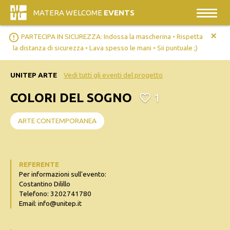
MATERA WELCOME
EVENTS
+
error_outline
PARTECIPA IN SICUREZZA: Indossa la mascherina • Rispetta
la distanza di sicurezza • Lava spesso le mani • Sii puntuale ;)
UNITEP ARTE
Vedi tutti gli eventi del progetto
COLORI DEL SOGNO
1
ARTE CONTEMPORANEA
REFERENTE
Per informazioni sull'evento:
Costantino Dilillo
Telefono: 3202741780
Email: info@unitep.it