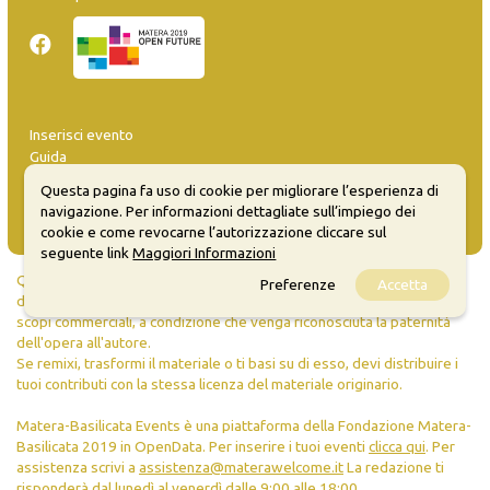
Inserisci evento
Guida
FAQ
Questa pagina fa uso di cookie per migliorare l’esperienza di
info@materaevents.it
navigazione. Per informazioni dettagliate sull’impiego dei
cookie e come revocarne l’autorizzazione cliccare sul
seguente link
Maggiori Informazioni
Quanto realizzato è sottoposto a licenza CC-BY-SA che permette di
Preferenze
Accetta
distribuire, modificare, creare opere derivate dall'originale, anche a
scopi commerciali, a condizione che venga riconosciuta la paternità
dell'opera all'autore.
Se remixi, trasformi il materiale o ti basi su di esso, devi distribuire i
tuoi contributi con la stessa licenza del materiale originario.
Matera-Basilicata Events è una piattaforma della Fondazione Matera-
Basilicata 2019 in OpenData. Per inserire i tuoi eventi
clicca qui
. Per
assistenza scrivi a
assistenza@materawelcome.it
La redazione ti
risponderà dal lunedì al venerdì dalle 9:00 alle 18:00.