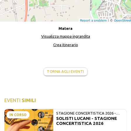
Matera
Visualizza mappa ingrandita
Crea itinerario
TORNA AGLI EVENTI
EVENTI
SIMILI
STAGIONE CONCERTISTICA 2026 -
IN CORSO
SOLISTI LUCANI - STAGIONE
MATE E SOLISTI LUCANI
CONCERTISTICA 2026