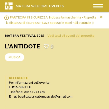
MATERA WELCOME
EVENTS
+
error_outline
PARTECIPA IN SICUREZZA: Indossa la mascherina • Rispetta
la distanza di sicurezza • Lava spesso le mani • Sii puntuale ;)
MATERA FESTIVAL 2025
Vedi tutti gli eventi del progetto
L'ANTIDOTE
0
MUSICA
REFERENTE
Per informazioni sull'evento:
LUCIA GENTILE
Telefono: 08351973420
Email: basilicatacircuitomusicale@gmail.com