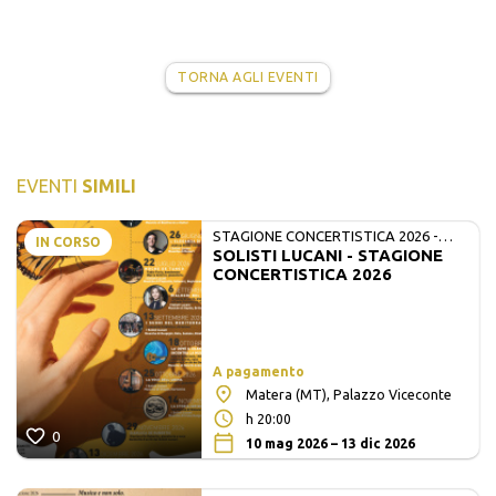
TORNA AGLI EVENTI
EVENTI
SIMILI
STAGIONE CONCERTISTICA 2026 -
IN CORSO
SOLISTI LUCANI - STAGIONE
MATE E SOLISTI LUCANI
CONCERTISTICA 2026
A pagamento
Matera (MT), Palazzo Viceconte
h 20:00
0
10 mag 2026 – 13 dic 2026