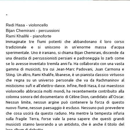
-
Redi Hasa - violoncello
Bijan Chemirani - percussioni
Rami Khalifé - pianoforte
Immaginate tre fiumi potenti che abbandonano il loro corso
tradizionale e si uniscono in un'enorme massa d'acqua
sperimentale. Uno è iraniano, si chiama Bijan Chemirani, discende da
una dinastia di percussionisti persiani e padroneggia lo zarb come
se lo avesse inventato tremila anni fa. Ha collaborato con una vasta
gamma di musicisti, tra cui Jean-Marc Padovani, Juan Carmona e
Sting. Un altro, Rami Khalife, libanese, è un pianista classico virtuoso
che regna su un universo personale che va da Rachmaninov al
misticismo sufi e all'elettro-dance. Infine, Redi Hasa, il cui maestoso
violoncello abbraccia molti mondi, ha recentemente contribuito alla
colonna sonora del documentario di Céline Dion, candidato all'Oscar.
Nessun limite, nessun argine può contenere la forza di questo
nuovo fiume, nessun paesaggio è escluso. Nessuno può prevedere
che cosa uscirà da questo raduno. Ma mentre la tempesta infuria
sulla fragile Terra, forse vale la pena sapere che questi grandi
musicisti stanno lavorando a un antidoto, che è anche il titolo del
loro album di debutto.