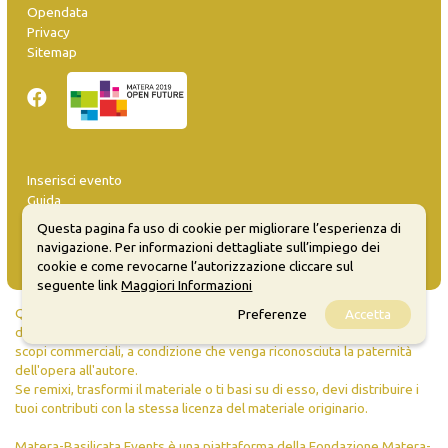
Opendata
Privacy
Sitemap
Inserisci evento
Guida
FAQ
Questa pagina fa uso di cookie per migliorare l’esperienza di
info@materaevents.it
navigazione. Per informazioni dettagliate sull’impiego dei
cookie e come revocarne l’autorizzazione cliccare sul
seguente link
Maggiori Informazioni
Quanto realizzato è sottoposto a licenza CC-BY-SA che permette di
Preferenze
Accetta
distribuire, modificare, creare opere derivate dall'originale, anche a
scopi commerciali, a condizione che venga riconosciuta la paternità
dell'opera all'autore.
Se remixi, trasformi il materiale o ti basi su di esso, devi distribuire i
tuoi contributi con la stessa licenza del materiale originario.
Matera-Basilicata Events è una piattaforma della Fondazione Matera-