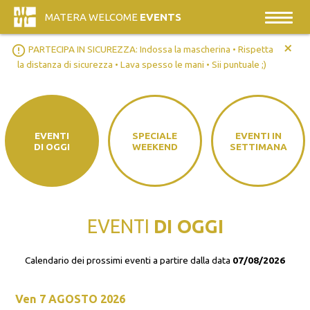
MATERA WELCOME
EVENTS
+
error_outline
PARTECIPA IN SICUREZZA: Indossa la mascherina • Rispetta
la distanza di sicurezza • Lava spesso le mani • Sii puntuale ;)
EVENTI
SPECIALE
EVENTI IN
DI OGGI
WEEKEND
SETTIMANA
EVENTI
DI OGGI
Calendario dei prossimi eventi a partire dalla data
07/08/2026
Ven
7 AGOSTO 2026