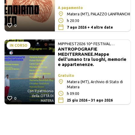
A pagamento
Matera (MT), PALAZZO LANFRANCHI
h 20:30
0
7 ago 2026 + 4 altre date
MIPPHEST2026 10^ FESTIVAL
IN CORSO
ANTROPOGRAFIE
INTERNAZIONALE DI FOTOGRAFIA E
MEDITERRANEE.Mappe
ARTI VISIVE
dell’umano tra luoghi, memorie
e appartenenze.
Gratuito
Matera (MT), Archivio di Stato di
Matera
Con il patrocinio
h 09:00
della CITTÀ DI
0
25 giu 2026 – 31 ago 2026
MATERA