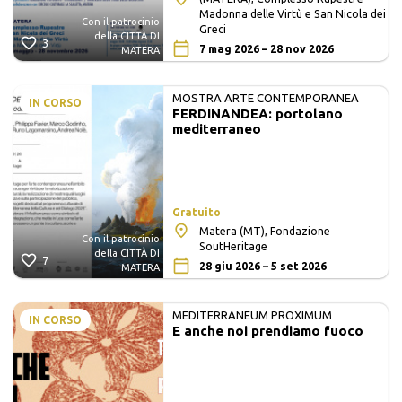
Madonna delle Virtù e San Nicola dei
Con il patrocinio
Greci
della CITTÀ DI
3
7 mag 2026 – 28 nov 2026
MATERA
MOSTRA ARTE CONTEMPORANEA
IN CORSO
FERDINANDEA: portolano
mediterraneo
Gratuito
Matera (MT), Fondazione
Con il patrocinio
SoutHeritage
della CITTÀ DI
7
28 giu 2026 – 5 set 2026
MATERA
MEDITERRANEUM PROXIMUM
IN CORSO
E anche noi prendiamo fuoco