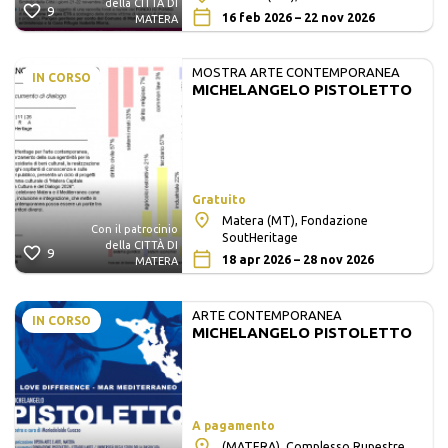
della CITTÀ DI
9
16 feb 2026 – 22 nov 2026
MATERA
MOSTRA ARTE CONTEMPORANEA
IN CORSO
MICHELANGELO PISTOLETTO
Gratuito
Matera (MT), Fondazione
Con il patrocinio
SoutHeritage
della CITTÀ DI
9
18 apr 2026 – 28 nov 2026
MATERA
ARTE CONTEMPORANEA
IN CORSO
MICHELANGELO PISTOLETTO
A pagamento
(MATERA), Complesso Rupestre