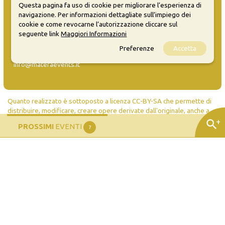
Questa pagina fa uso di cookie per migliorare l’esperienza di
navigazione. Per informazioni dettagliate sull’impiego dei
cookie e come revocarne l’autorizzazione cliccare sul
seguente link
Maggiori Informazioni
Inserisci evento
Guida
Preferenze
Accetta
FAQ
info@materaevents.it
Quanto realizzato è sottoposto a licenza CC-BY-SA che permette di
distribuire, modificare, creare opere derivate dall'originale, anche a
scopi commerciali, a condizione che venga riconosciuta la paternità
+
search
PROSSIMI
EVENTI
7
dell'opera all'autore.
Se remixi, trasformi il materiale o ti basi su di esso, devi distribuire i
tuoi contributi con la stessa licenza del materiale originario.
Matera-Basilicata Events è una piattaforma della Fondazione Matera-
Basilicata 2019 in OpenData. Per inserire i tuoi eventi
clicca qui
. Per
assistenza scrivi a
assistenza@materawelcome.it
La redazione ti
risponderà dal lunedì al venerdì dalle 9:00 alle 18:00.