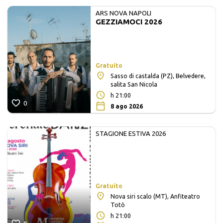
ARS NOVA NAPOLI
GEZZIAMOCI 2026
Gratuito
Sasso di castalda (PZ), Belvedere,
salita San Nicola
h 21:00
0
8 ago 2026
STAGIONE ESTIVA 2026
Gratuito
Nova siri scalo (MT), Anfiteatro
Totò
h 21:00