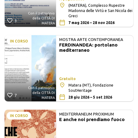
(MATERA), Complesso Rupestre
Madonna delle Virtù e San Nicola dei
Con il patrocinio
Greci
della CITTÀ DI
3
7 mag 2026 – 28 nov 2026
MATERA
MOSTRA ARTE CONTEMPORANEA
IN CORSO
FERDINANDEA: portolano
mediterraneo
Gratuito
Matera (MT), Fondazione
Con il patrocinio
SoutHeritage
della CITTÀ DI
7
28 giu 2026 – 5 set 2026
MATERA
MEDITERRANEUM PROXIMUM
IN CORSO
E anche noi prendiamo fuoco