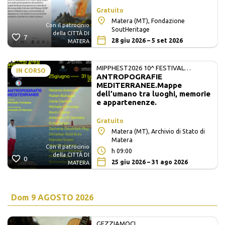
Gratuito
Matera (MT), Fondazione
Con il patrocinio
SoutHeritage
della CITTÀ DI
7
28 giu 2026 – 5 set 2026
MATERA
MIPPHEST2026 10^ FESTIVAL
IN CORSO
ANTROPOGRAFIE
INTERNAZIONALE DI FOTOGRAFIA E
MEDITERRANEE.Mappe
ARTI VISIVE
dell’umano tra luoghi, memorie
e appartenenze.
Gratuito
Matera (MT), Archivio di Stato di
Matera
Con il patrocinio
h 09:00
della CITTÀ DI
0
25 giu 2026 – 31 ago 2026
MATERA
Dom
9 AGOSTO 2026
GEZZIAMOCI