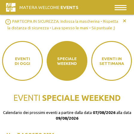
MATERA WELCOME
EVENTS
+
error_outline
PARTECIPA IN SICUREZZA: Indossa la mascherina • Rispetta
la distanza di sicurezza • Lava spesso le mani • Sii puntuale ;)
EVENTI
SPECIALE
EVENTI IN
DI OGGI
WEEKEND
SETTIMANA
EVENTI
SPECIALE WEEKEND
Calendario dei prossimi eventi a partire dalla data
07/08/2026
alla data
09/08/2026