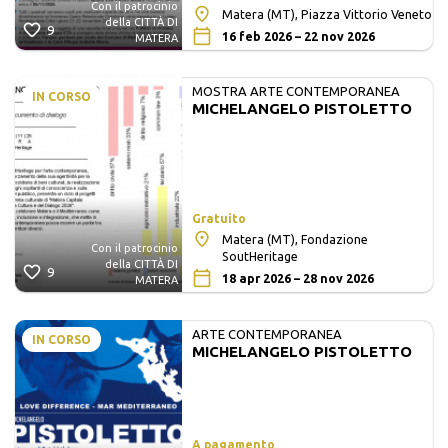
Con il patrocinio
Matera (MT), Piazza Vittorio Veneto
della CITTÀ DI
9
16 feb 2026 – 22 nov 2026
MATERA
MOSTRA ARTE CONTEMPORANEA
IN CORSO
MICHELANGELO PISTOLETTO
Gratuito
Matera (MT), Fondazione
Con il patrocinio
SoutHeritage
della CITTÀ DI
9
18 apr 2026 – 28 nov 2026
MATERA
ARTE CONTEMPORANEA
IN CORSO
MICHELANGELO PISTOLETTO
A pagamento