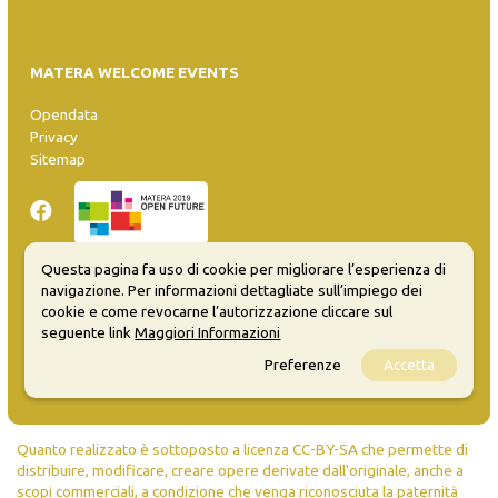
MATERA WELCOME EVENTS
Opendata
Privacy
Sitemap
Questa pagina fa uso di cookie per migliorare l’esperienza di
navigazione. Per informazioni dettagliate sull’impiego dei
Inserisci evento
cookie e come revocarne l’autorizzazione cliccare sul
Guida
seguente link
Maggiori Informazioni
FAQ
Preferenze
Accetta
info@materaevents.it
Quanto realizzato è sottoposto a licenza CC-BY-SA che permette di
distribuire, modificare, creare opere derivate dall'originale, anche a
scopi commerciali, a condizione che venga riconosciuta la paternità