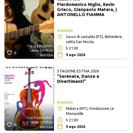
Pierdomenico Niglio, Kevin
Grieco, Gianpaolo Matera, |
ANTONELLO FIAMMA
Gratuito
Sasso di castalda (PZ), Belvedere,
salita San Nicola
Con il patrocinio
h 21:00
della CITTÀ DI
0
9 ago 2026
MATERA
STAGIONE ESTIVA 2026
"Serenate, Danze e
Divertimenti"
Gratuito
Matera (MT), Fondazione Le
Monacelle
Con il patrocinio
h 21:00
della CITTÀ DI
0
9 ago 2026
MATERA