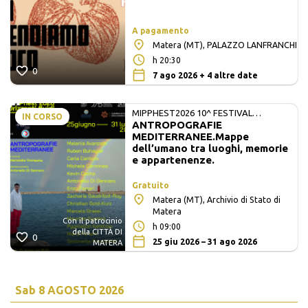
A pagamento
Matera (MT), PALAZZO LANFRANCHI
h 20:30
0
7 ago 2026 + 4 altre date
MIPPHEST2026 10^ FESTIVAL
IN CORSO
ANTROPOGRAFIE
INTERNAZIONALE DI FOTOGRAFIA E
MEDITERRANEE.Mappe
ARTI VISIVE
dell’umano tra luoghi, memorie
e appartenenze.
Gratuito
Matera (MT), Archivio di Stato di
Matera
Con il patrocinio
h 09:00
della CITTÀ DI
0
25 giu 2026 – 31 ago 2026
MATERA
Sab
8 AGOSTO 2026