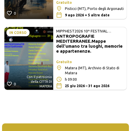
Gratuito
Pisticci (MT), Porto degli Argonauti
0
9 ago 2026 + 5 altre date
MIPPHEST2026 10^ FESTIVAL
IN CORSO
ANTROPOGRAFIE
INTERNAZIONALE DI FOTOGRAFIA E
MEDITERRANEE.Mappe
ARTI VISIVE
dell’umano tra luoghi, memorie
e appartenenze.
Gratuito
Matera (MT), Archivio di Stato di
Matera
Con il patrocinio
h 09:00
della CITTÀ DI
0
25 giu 2026 – 31 ago 2026
MATERA