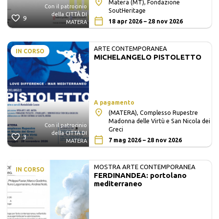
Matera (MT), Fondazione
Con il patrocinio
SoutHeritage
della CITTÀ DI
9
18 apr 2026 – 28 nov 2026
MATERA
ARTE CONTEMPORANEA
IN CORSO
MICHELANGELO PISTOLETTO
A pagamento
(MATERA), Complesso Rupestre
Madonna delle Virtù e San Nicola dei
Con il patrocinio
Greci
della CITTÀ DI
3
7 mag 2026 – 28 nov 2026
MATERA
MOSTRA ARTE CONTEMPORANEA
IN CORSO
FERDINANDEA: portolano
mediterraneo