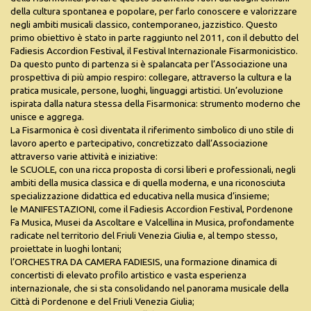
della cultura spontanea e popolare, per farlo conoscere e valorizzare
negli ambiti musicali classico, contemporaneo, jazzistico. Questo
primo obiettivo è stato in parte raggiunto nel 2011, con il debutto del
Fadiesis Accordion Festival, il Festival Internazionale Fisarmonicistico.
Da questo punto di partenza si è spalancata per l’Associazione una
prospettiva di più ampio respiro: collegare, attraverso la cultura e la
pratica musicale, persone, luoghi, linguaggi artistici. Un’evoluzione
ispirata dalla natura stessa della Fisarmonica: strumento moderno che
unisce e aggrega.
La Fisarmonica è così diventata il riferimento simbolico di uno stile di
lavoro aperto e partecipativo, concretizzato dall’Associazione
attraverso varie attività e iniziative:
le SCUOLE, con una ricca proposta di corsi liberi e professionali, negli
ambiti della musica classica e di quella moderna, e una riconosciuta
specializzazione didattica ed educativa nella musica d’insieme;
le MANIFESTAZIONI, come il Fadiesis Accordion Festival, Pordenone
Fa Musica, Musei da Ascoltare e Valcellina in Musica, profondamente
radicate nel territorio del Friuli Venezia Giulia e, al tempo stesso,
proiettate in luoghi lontani;
l’ORCHESTRA DA CAMERA FADIESIS, una formazione dinamica di
concertisti di elevato profilo artistico e vasta esperienza
internazionale, che si sta consolidando nel panorama musicale della
Città di Pordenone e del Friuli Venezia Giulia;