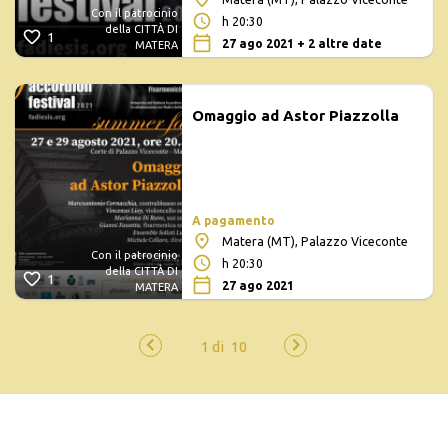
Con il patrocinio
h 20:30
della CITTÀ DI
1
27 ago 2021 + 2 altre date
MATERA
Omaggio ad Astor Piazzolla
A pagamento
Matera (MT), Palazzo Viceconte
Con il patrocinio
h 20:30
della CITTÀ DI
1
27 ago 2021
MATERA