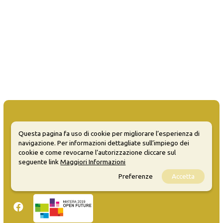
Questa pagina fa uso di cookie per migliorare l’esperienza di
navigazione. Per informazioni dettagliate sull’impiego dei
MATERA WELCOME EVENTS
cookie e come revocarne l’autorizzazione cliccare sul
seguente link
Maggiori Informazioni
Opendata
Privacy
Preferenze
Accetta
Sitemap