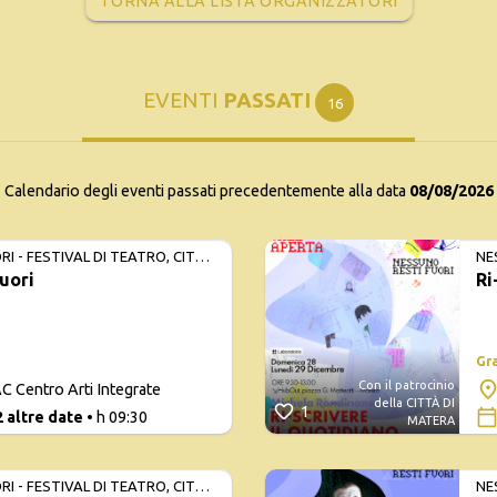
TORNA ALLA LISTA ORGANIZZATORI
EVENTI
PASSATI
16
Calendario degli eventi passati precedentemente alla data
08/08/2026
I - FESTIVAL DI TEATRO, CITTÀ
NE
uori
Ri
E 
Gr
Con il patrocinio
C Centro Arti Integrate
della CITTÀ DI
1
2 altre date
• h 09:30
MATERA
I - FESTIVAL DI TEATRO, CITTÀ
NE