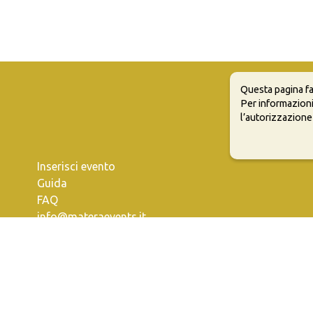
Questa pagina fa
Per informazioni
l’autorizzazione
Inserisci evento
Guida
FAQ
info@materaevents.it
e permette di distribuire, modificare, creare opere derivate dall'origin
vi distribuire i tuoi contributi con la stessa licenza del materiale originari