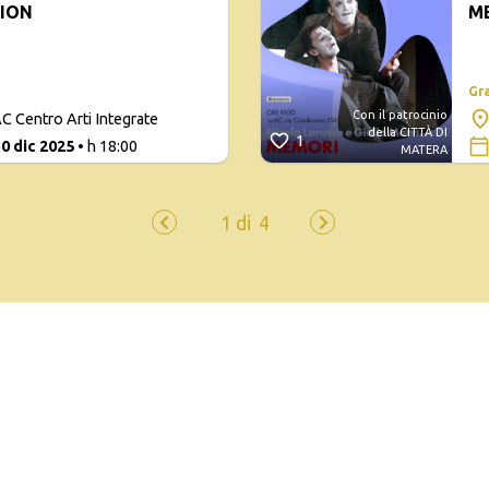
SION
M
E 
Gr
Con il patrocinio
C Centro Arti Integrate
della CITTÀ DI
1
30 dic 2025
• h 18:00
MATERA