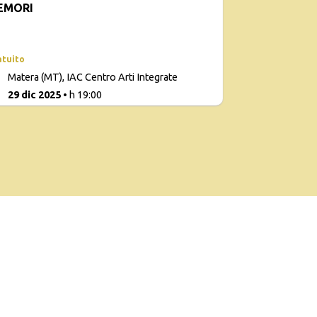
EMORI
PERSONE
atuito
Con
Matera (MT), IAC Centro Arti Integrate
d
1
29 dic 2025
• h 19:00