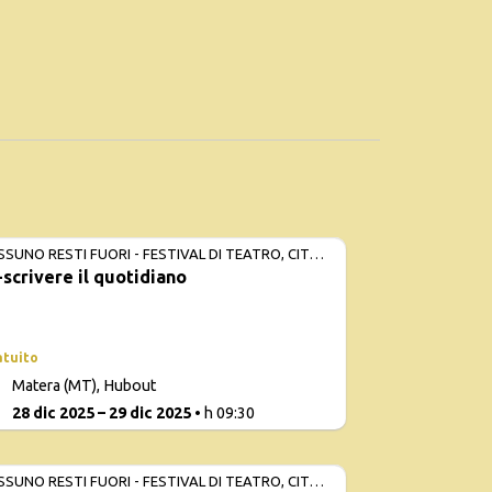
SSUNO RESTI FUORI - FESTIVAL DI TEATRO, CITTÀ
-scrivere il quotidiano
PERSONE
atuito
Con
Matera (MT), Hubout
d
1
28 dic 2025 – 29 dic 2025
• h 09:30
SSUNO RESTI FUORI - FESTIVAL DI TEATRO, CITTÀ