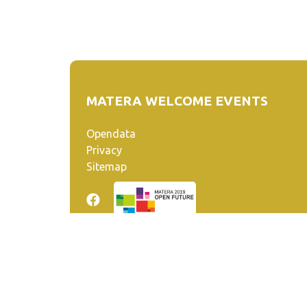
MATERA WELCOME EVENTS
Opendata
Privacy
Sitemap
Quanto realizzato è sottoposto a licenza CC-BY-SA ch
venga riconosciuta la paternità dell'opera all'autore.
Se remixi, trasformi il materiale o ti basi su di esso, de