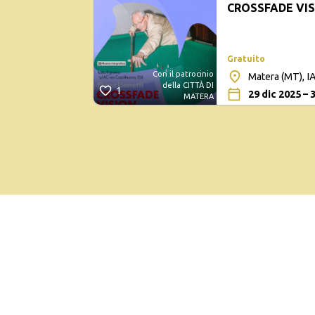
CROSSFADE VI
E PERSONE
Gratuito
Con il patrocinio
Matera (MT), IA
della CITTÀ DI
1
29 dic 2025 – 
MATERA