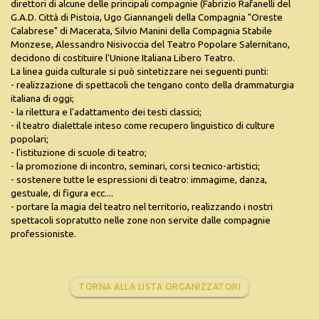
direttori di alcune delle principali compagnie (Fabrizio Rafanelli del
G.A.D. Città di Pistoia, Ugo Giannangeli della Compagnia "Oreste
Calabrese" di Macerata, Silvio Manini della Compagnia Stabile
Monzese, Alessandro Nisivoccia del Teatro Popolare Salernitano,
decidono di costituire l'Unione Italiana Libero Teatro.
La linea guida culturale si può sintetizzare nei seguenti punti:
- realizzazione di spettacoli che tengano conto della drammaturgia
italiana di oggi;
- la rilettura e l'adattamento dei testi classici;
- il teatro dialettale inteso come recupero linguistico di culture
popolari;
- l'istituzione di scuole di teatro;
- la promozione di incontro, seminari, corsi tecnico-artistici;
- sostenere tutte le espressioni di teatro: immagime, danza,
gestuale, di figura ecc....
- portare la magia del teatro nel territorio, realizzando i nostri
spettacoli sopratutto nelle zone non servite dalle compagnie
professioniste.
TORNA ALLA LISTA ORGANIZZATORI