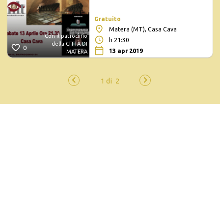
Gratuito
Matera (MT), Casa Cava
Con il patrocinio
h 21:30
della CITTÀ DI
0
13 apr 2019
MATERA