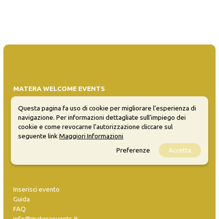
MATERA WELCOME EVENTS
Opendata
Questa pagina fa uso di cookie per migliorare l’esperienza di
Privacy
navigazione. Per informazioni dettagliate sull’impiego dei
cookie e come revocarne l’autorizzazione cliccare sul
Sitemap
seguente link
Maggiori Informazioni
Preferenze
Accetta
Inserisci evento
Guida
FAQ
info@materaevents.it