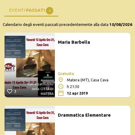
EVENTI
PASSATI
3
Calendario degli eventi passati precedentemente alla data
10/08/2026
Maria Barbella
Gratuito
Matera (MT), Casa Cava
Con il patrocinio
h 21:30
della CITTÀ DI
3
12 apr 2019
MATERA
Drammatica Elementare