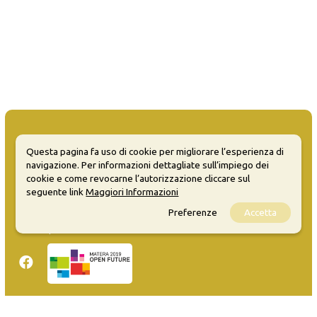
Questa pagina fa uso di cookie per migliorare l’esperienza di
navigazione. Per informazioni dettagliate sull’impiego dei
MATERA WELCOME EVENTS
cookie e come revocarne l’autorizzazione cliccare sul
seguente link
Maggiori Informazioni
Opendata
Preferenze
Accetta
Privacy
Sitemap