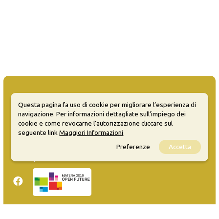
Questa pagina fa uso di cookie per migliorare l’esperienza di
navigazione. Per informazioni dettagliate sull’impiego dei
MATERA WELCOME EVENTS
cookie e come revocarne l’autorizzazione cliccare sul
seguente link
Maggiori Informazioni
Opendata
Preferenze
Accetta
Privacy
Sitemap