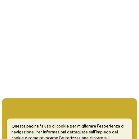
Questa pagina fa uso di cookie per migliorare l’esperienza di
MATERA WELCOME EVENTS
navigazione. Per informazioni dettagliate sull’impiego dei
cookie e come revocarne l’autorizzazione cliccare sul
Opendata