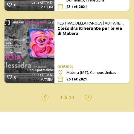
Domenico, Prefettura
della CITTÀ DI
0
23 set 2021
MATERA
FESTIVAL DELLA PAROLA | ABITARE
Clessidra itinerante per le vie
POETICAMENTE LA CITTÀ
di Matera
Gratuito
Con il patrocinio
Matera (MT), Campus Unibas
della CITTÀ DI
0
26 set 2021
MATERA