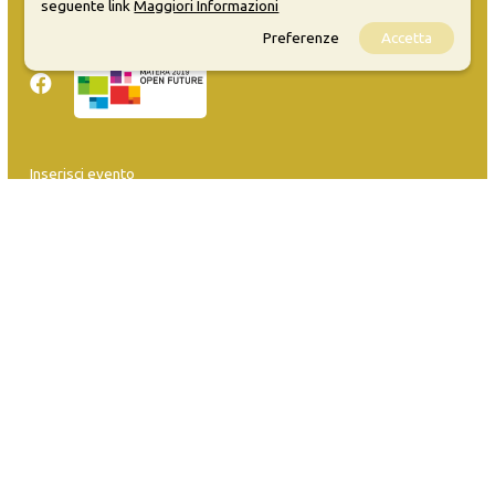
seguente link
Maggiori Informazioni
Privacy
Sitemap
Preferenze
Accetta
Inserisci evento
Guida
FAQ
info@materaevents.it
Quanto realizzato è sottoposto a licenza CC-BY-SA che permette di
distribuire, modificare, creare opere derivate dall'originale, anche a
scopi commerciali, a condizione che venga riconosciuta la paternità
dell'opera all'autore.
Se remixi, trasformi il materiale o ti basi su di esso, devi distribuire i
tuoi contributi con la stessa licenza del materiale originario.
Matera-Basilicata Events è una piattaforma della Fondazione Matera-
Basilicata 2019 in OpenData. Per inserire i tuoi eventi
clicca qui
. Per