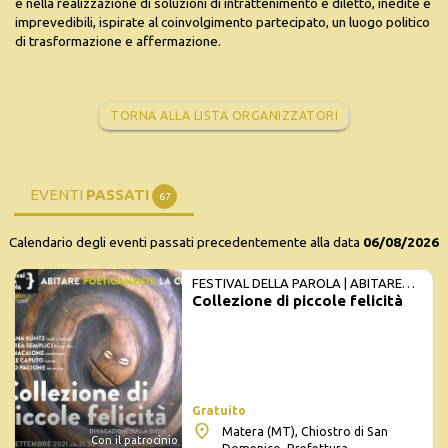
e nella realizzazione di soluzioni di intrattenimento e diletto, inedite e
imprevedibili, ispirate al coinvolgimento partecipato, un luogo politico
di trasformazione e affermazione.
TORNA ALLA LISTA ORGANIZZATORI
EVENTI
PASSATI
67
Calendario degli eventi passati precedentemente alla data
06/08/2026
FESTIVAL DELLA PAROLA | ABITARE
Collezione di piccole felicità
POETICAMENTE LA CITTÀ
Gratuito
Matera (MT), Chiostro di San
Con il patrocinio