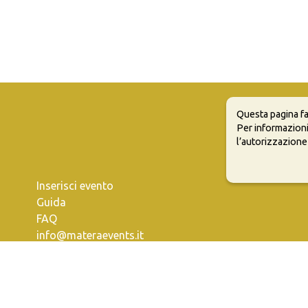
Questa pagina fa
Per informazioni
l’autorizzazione
Inserisci evento
Guida
FAQ
info@materaevents.it
e permette di distribuire, modificare, creare opere derivate dall'origin