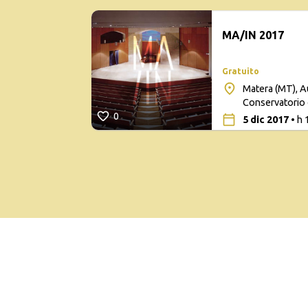
MA/IN 2017
Gratuito
Matera (MT), A
Conservatorio 
0
5 dic 2017
• h 