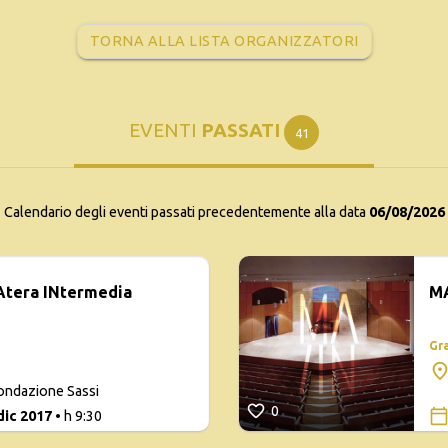
TORNA ALLA LISTA ORGANIZZATORI
EVENTI
PASSATI
41
Calendario degli eventi passati precedentemente alla data
06/08/2026
Atera INtermedia
MA
Gr
ondazione Sassi
0
 dic 2017
• h 9:30