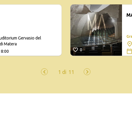
MA
Gr
uditorium Gervasio del
di Matera
0
18:00