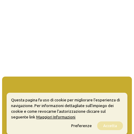
Questa pagina fa uso di cookie per migliorare l’esperienza di
MATERA WELCOME EVENTS
navigazione. Per informazioni dettagliate sull’impiego dei
cookie e come revocarne l’autorizzazione cliccare sul
Opendata
seguente link
Maggiori Informazioni
Privacy
Preferenze
Accetta
Sitemap